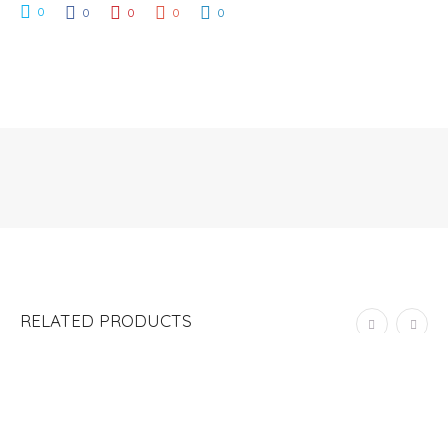
0
0
0
0
0
RELATED PRODUCTS
ADD TO CART
CAJA DE ESQUELAS (CATÁLOGO)
S/
108.00