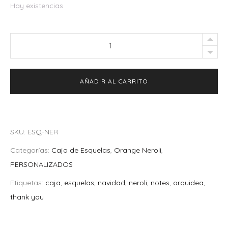
Hay existencias
Caja
de
Esquelas
AÑADIR AL CARRITO
Neroli
quantity
SKU:
ESQ-NER
Categorías:
Caja de Esquelas
,
Orange Neroli
,
PERSONALIZADOS
Etiquetas:
caja
,
esquelas
,
navidad
,
neroli
,
notes
,
orquidea
,
thank you