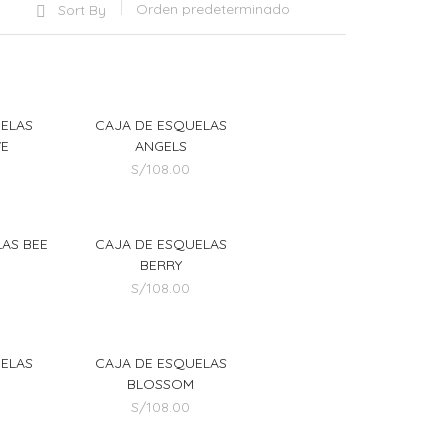
Sort By
UELAS
CAJA DE ESQUELAS
VE
ANGELS
S/
108.00
AS BEE
CAJA DE ESQUELAS
BERRY
S/
108.00
UELAS
CAJA DE ESQUELAS
BLOSSOM
S/
108.00