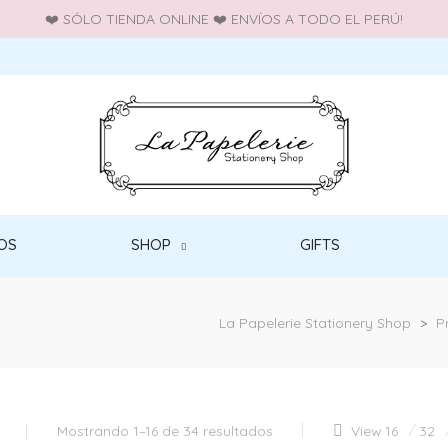
❤️ SÓLO TIENDA ONLINE ❤️ ENVÍOS A TODO EL PERÚ!
OS
SHOP
GIFTS
La Papelerie Stationery Shop
>
P
Mostrando 1–16 de 34 resultados
View
16
32