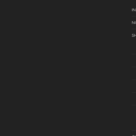
IN
N
S