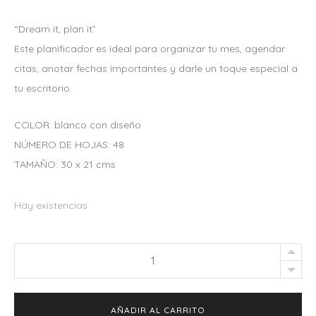
L
L
P
P
“Dream it, plan it”
R
R
Este planificador es ideal para organizar tu mes, agendar
E
E
citas, anotar fechas importantes y darle un toque especial a
C
C
tu escritorio.
I
I
O
O
COLOR: blanco con diseño
O
A
NÚMERO DE HOJAS: 48
R
C
TAMAÑO: 30 x 21 cms
I
T
G
U
Hay existencias
I
A
N
L
Monthly
A
E
Planner
L
S
Hot
E
:
AÑADIR AL CARRITO
Air