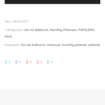
R
S
Balloons
A
/
quantity
:
6
SKU:
MON-HOT
S
5
/
.
Categorías:
Hot Air Balloons
,
Monthly Planners
,
PAPELERIA
,
7
0
SALE
5
0
Etiquetas:
hot air balloons
,
mensual
,
monthly planner
,
planner
.
.
0
0
0
0
0
0
0
.