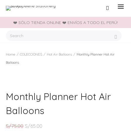
❤️ SÓLO TIENDA ONLINE ❤️ ENVÍOS A TODO EL PERÚ!
Home
/
COLECCIONES
/
Hot Air Balloons
/
Monthly Planner Hot Air
Balloons
Monthly Planner Hot Air
Balloons
E
E
S/
75.00
S/
65.00