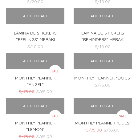
S/
20.00
S/
10.00
ADD TO CART
ADD TO CART
LÁMINA DE STICKERS
LÁMINA DE STICKERS
“FEELINGS” MERAKI
“REMINDERS” MERAKI
S/
10.00
S/
10.00
ADD TO CART
ADD TO CART
SALE
MONTHLY PLANNER
MONTHLY PLANNER “DOGS”
“ANGEL”
S/
75.00
El
El
S/
75.00
S/
65.00
precio
precio
original
actual
ADD TO CART
ADD TO CART
era:
es:
S/75.00.
S/65.00.
SALE
SALE
MONTHLY PLANNER
MONTHLY PLANNER “LILIES”
“LEMON”
El
El
S/
75.00
S/
65.00
precio
precio
El
El
S/
75.00
S/
65.00