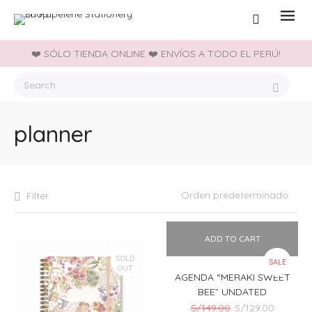
❤️ SÓLO TIENDA ONLINE ❤️ ENVÍOS A TODO EL PERÚ!
planner
Filter
ADD TO CART
SOLD
SALE
OUT
AGENDA “MERAKI SWEET
BEE” UNDATED
El
El
S/
149.00
S/
129.00