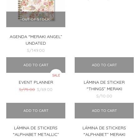
precio
precio
original
actual
era:
es:
OUT OF STOCK
S/149.00.
S/129.00
AGENDA “MERAKI ANGEL”
UNDATED
S/
149.00
ADD TO CART
ADD TO CART
SALE
EVENT PLANNER
LÁMINA DE STICKER
“THINGS” MERAKI
El
El
S/
75.00
S/
69.00
precio
precio
S/
10.00
original
actual
era:
es:
ADD TO CART
ADD TO CART
S/75.00.
S/69.00.
LÁMINA DE STICKERS
LÁMINA DE STICKERS
“ALPHABET METALLIC”
“ALPHABET” MERAKI