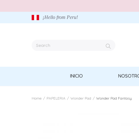
¡Hello from Peru!
INICIO
NOSOTR
Home
/
PAPELERIA
/
Wonder Pad
/
Wonder Pad Fantasy