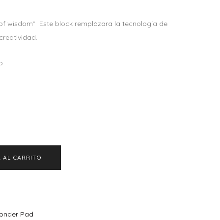
 of wisdom” Este block remplázara la tecnología de
creatividad.
o
 AL CARRITO
onder Pad