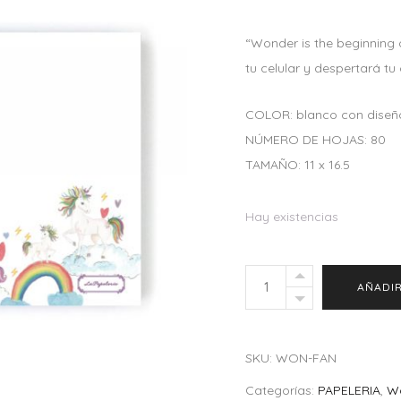
“Wonder is the beginning
tu celular y despertará tu 
COLOR: blanco con diseñ
NÚMERO DE HOJAS: 80
TAMAÑO: 11 x 16.5
Hay existencias
Wonder
AÑADIR
Pad
Fantasy
quantity
SKU:
WON-FAN
Categorías:
PAPELERIA
,
W