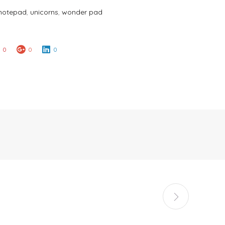
notepad
,
unicorns
,
wonder pad
0
0
0