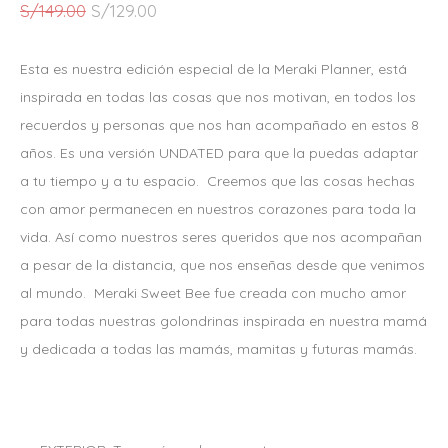
E
E
S/
149.00
S/
129.00
L
L
P
P
Esta es nuestra edición especial de la Meraki Planner, está
R
R
inspirada en todas las cosas que nos motivan, en todos los
E
E
recuerdos y personas que nos han acompañado en estos 8
C
C
años. Es una versión UNDATED para que la puedas adaptar
I
I
a tu tiempo y a tu espacio. Creemos que las cosas hechas
O
O
con amor permanecen en nuestros corazones para toda la
O
A
vida. Así como nuestros seres queridos que nos acompañan
R
C
a pesar de la distancia, que nos enseñas desde que venimos
I
T
al mundo. Meraki Sweet Bee fue creada con mucho amor
G
U
para todas nuestras golondrinas inspirada en nuestra mamá
I
A
y dedicada a todas las mamás, mamitas y futuras mamás.
N
L
A
E
L
S