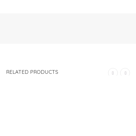
RELATED PRODUCTS
OUT OF STOCK
SOLD
OUT
WEEKLY PLANNER “WATERCOLOR LINES”
S/
70.00
ADD TO CART