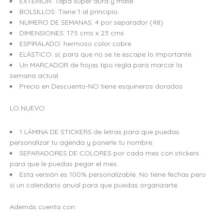
EXTERIOR: Tapa súper dura y mate
E
:
BOLSILLOS: Tiene 1 al principio.
R
S
NUMERO DE SEMANAS: 4 por separador (48)
A
/
DIMENSIONES: 17.5 cms x 23 cms
ESPIRALADO: hermoso color cobre
:
1
ELÁSTICO: sí, para que no se te escape lo importante.
S
2
Un MARCADOR de hojas tipo regla para marcar la
/
9
semana actual.
1
.
Precio en Descuento-NO tiene esquineros dorados
4
0
LO NUEVO:
9
0
.
.
1 LÁMINA DE STICKERS de letras para que puedas
0
personalizar tu agenda y ponerle tu nombre.
SEPARADORES DE COLORES por cada mes con stickers
0
para que le puedas pegar el mes.
.
Esta versión es 100% personalizable. No tiene fechas pero
si un calendario anual para que puedas organizarte.
Además cuenta con: