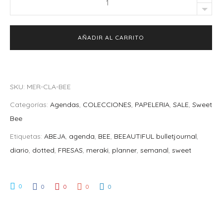
"Meraki
Sweet
AÑADIR AL CARRITO
Bee"
UNDATED
quantity
SKU:
MER-CLA-BEE
Categorías:
Agendas
,
COLECCIONES
,
PAPELERIA
,
SALE
,
Sweet
Bee
Etiquetas:
ABEJA
,
agenda
,
BEE
,
BEEAUTIFUL bulletjournal
,
diario
,
dotted
,
FRESAS
,
meraki
,
planner
,
semanal
,
sweet
0
0
0
0
0