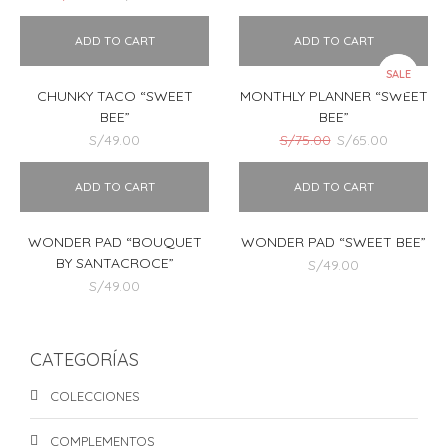
precio
precio
original
actual
ADD TO CART
ADD TO CART
era:
es:
S/149.00.
S/129.00.
SALE
CHUNKY TACO “SWEET
MONTHLY PLANNER “SWEET
BEE”
BEE”
El
El
S/
49.00
S/
75.00
S/
65.00
precio
precio
original
actual
ADD TO CART
ADD TO CART
era:
es:
S/75.00.
S/65.00.
WONDER PAD “BOUQUET
WONDER PAD “SWEET BEE”
BY SANTACROCE”
S/
49.00
S/
49.00
CATEGORÍAS
COLECCIONES
COMPLEMENTOS