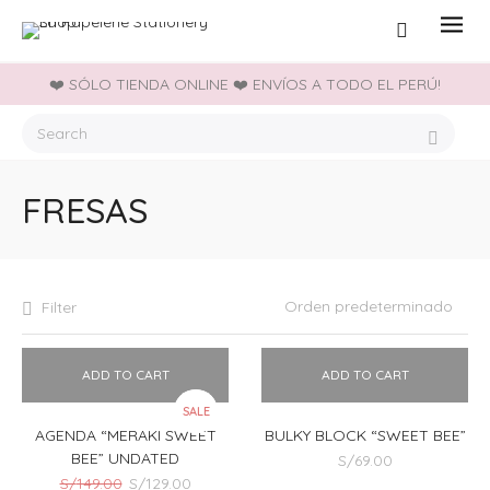
❤️ SÓLO TIENDA ONLINE ❤️ ENVÍOS A TODO EL PERÚ!
FRESAS
Filter
ADD TO CART
ADD TO CART
SALE
AGENDA “MERAKI SWEET
BULKY BLOCK “SWEET BEE”
BEE” UNDATED
S/
69.00
El
El
S/
149.00
S/
129.00