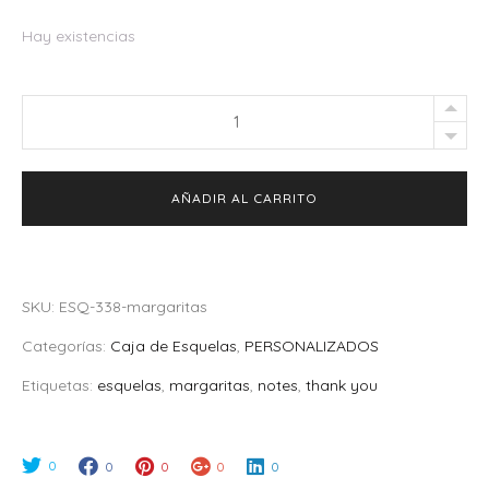
Hay existencias
Caja
de
Esquelas
AÑADIR AL CARRITO
Margaritas
quantity
SKU:
ESQ-338-margaritas
Categorías:
Caja de Esquelas
,
PERSONALIZADOS
Etiquetas:
esquelas
,
margaritas
,
notes
,
thank you
0
0
0
0
0