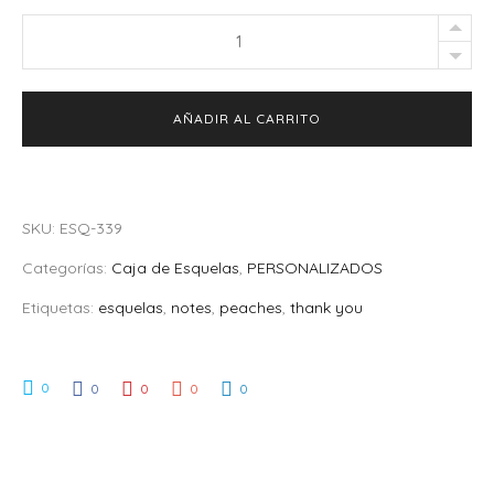
Caja
de
Esquelas
AÑADIR AL CARRITO
Peaches
quantity
SKU:
ESQ-339
Categorías:
Caja de Esquelas
,
PERSONALIZADOS
Etiquetas:
esquelas
,
notes
,
peaches
,
thank you
0
0
0
0
0