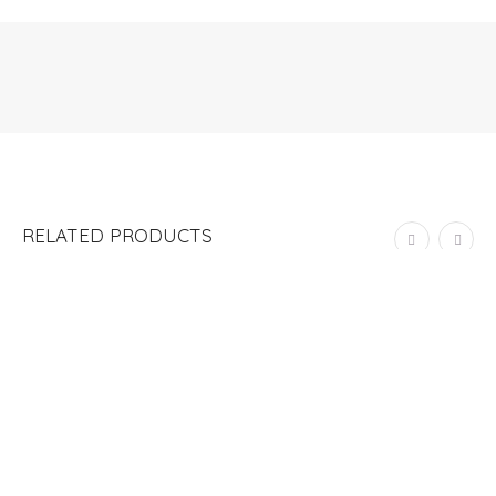
RELATED PRODUCTS
ADD TO CART
CAJA DE ESQUELAS JARDIN
S/
108.00
ADD TO CART
CAJA DE ESQUELAS KITE