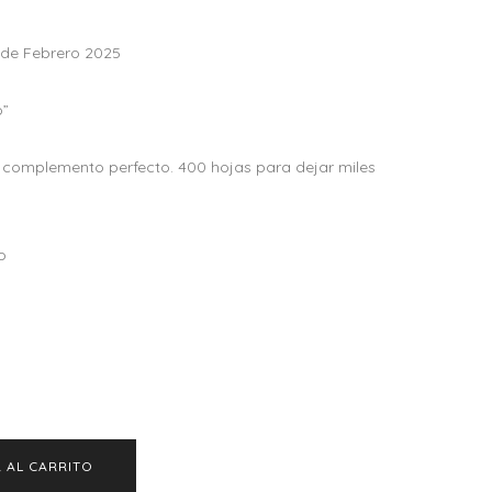
4 de Febrero 2025
o”
o complemento perfecto. 400 hojas para dejar miles
o
 AL CARRITO