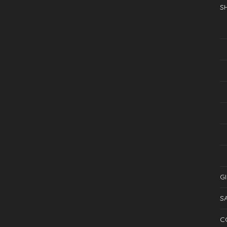
S
G
S
C