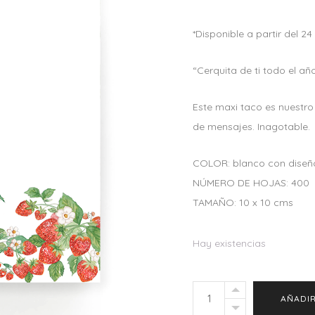
*Disponible a partir del 2
“Cerquita de ti todo el añ
Este maxi taco es nuestr
de mensajes. Inagotable.
COLOR: blanco con diseñ
NÚMERO DE HOJAS: 400
TAMAÑO: 10 x 10 cms
Hay existencias
Chunky
AÑADIR
Taco