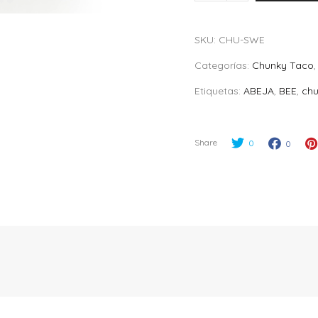
"Sweet
Bee"
SKU:
CHU-SWE
quantity
Categorías:
Chunky Taco
Etiquetas:
ABEJA
,
BEE
,
ch
Share
0
0