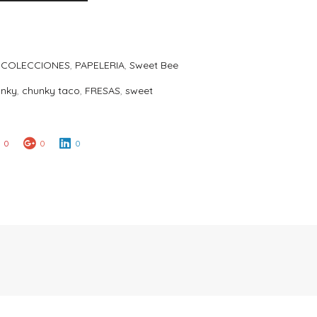
,
COLECCIONES
,
PAPELERIA
,
Sweet Bee
unky
,
chunky taco
,
FRESAS
,
sweet
0
0
0