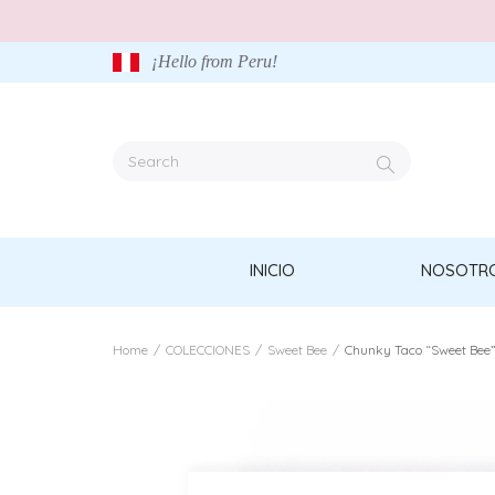
¡Hello from Peru!
INICIO
NOSOTR
Home
/
COLECCIONES
/
Sweet Bee
/
Chunky Taco “Sweet Bee