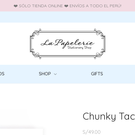
❤️ SÓLO TIENDA ONLINE ❤️ ENVÍOS A TODO EL PERÚ!
OS
SHOP
GIFTS
”
Chunky Tac
S/
49.00