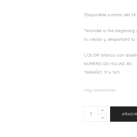
*Disponible a partir del 2
“Wonder is the beginning
tu celular y despertará tu 
COLOR: blanco con diseñ
NÚMERO DE HOJAS: 80
TAMAÑO: 11 x 16.5
Hay existencias
Wonder
AÑADIR
Pad
"Sweet
Bee"