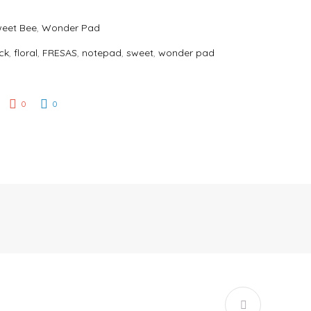
eet Bee
,
Wonder Pad
ck
,
floral
,
FRESAS
,
notepad
,
sweet
,
wonder pad
0
0