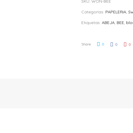
SKU:
WON-BEE
quantity
Categorías:
PAPELERIA
,
Sw
Etiquetas:
ABEJA
,
BEE
,
blo
Share
0
0
0