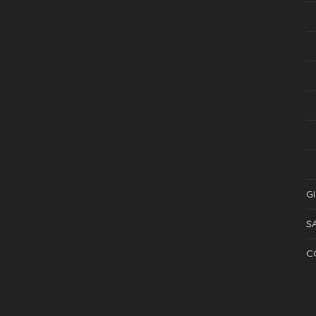
G
S
C