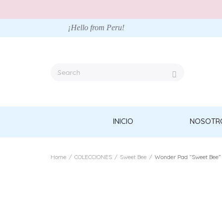
¡Hello from Peru!
INICIO
NOSOTR
Home
/
COLECCIONES
/
Sweet Bee
/
Wonder Pad “Sweet Bee”