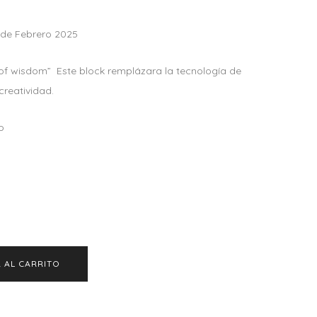
4 de Febrero 2025
 of wisdom” Este block remplázara la tecnología de
creatividad.
o
 AL CARRITO