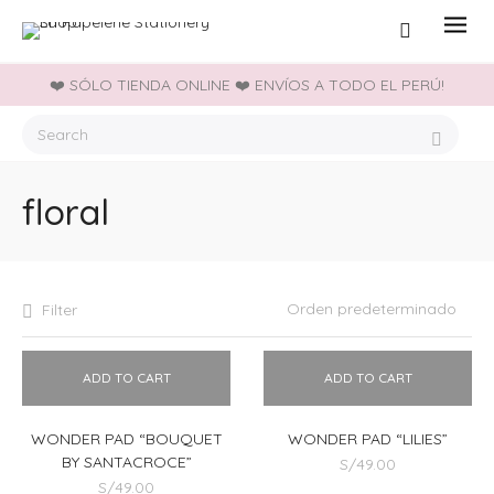
❤️ SÓLO TIENDA ONLINE ❤️ ENVÍOS A TODO EL PERÚ!
floral
Filter
ADD TO CART
ADD TO CART
WONDER PAD “BOUQUET
WONDER PAD “LILIES”
BY SANTACROCE”
S/
49.00
S/
49.00