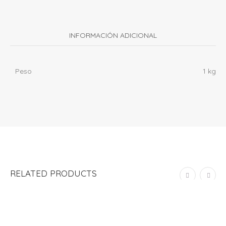
INFORMACIÓN ADICIONAL
Peso
1 kg
RELATED PRODUCTS
ADD TO CART
SALE
MARCO DE FOTO “NUESTRA CASA NO ES UN CASTILLO,