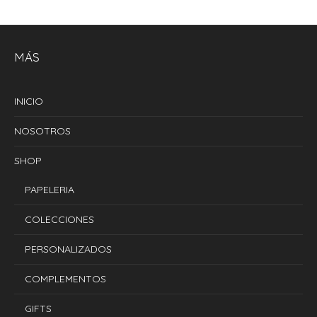
precio
precio
original
actual
era:
es:
S/109.00.
S/99.00.
MÁS
INICIO
NOSOTROS
SHOP
PAPELERIA
COLECCIONES
PERSONALIZADOS
COMPLEMENTOS
GIFTS