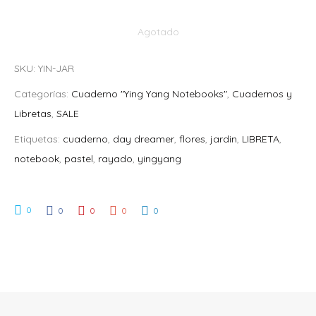
Agotado
SKU:
YIN-JAR
Categorías:
Cuaderno "Ying Yang Notebooks"
,
Cuadernos y
Libretas
,
SALE
Etiquetas:
cuaderno
,
day dreamer
,
flores
,
jardin
,
LIBRETA
,
notebook
,
pastel
,
rayado
,
yingyang
0
0
0
0
0