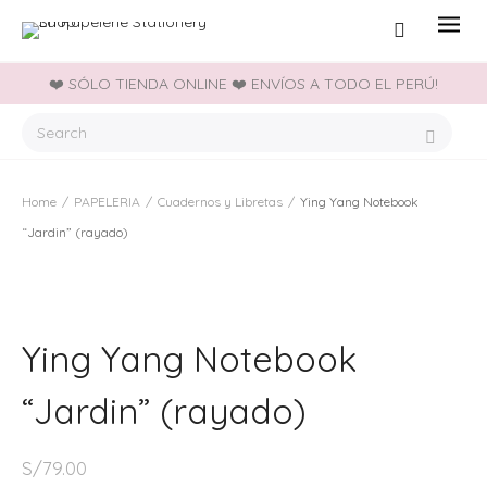
❤️ SÓLO TIENDA ONLINE ❤️ ENVÍOS A TODO EL PERÚ!
Home
/
PAPELERIA
/
Cuadernos y Libretas
/
Ying Yang Notebook
“Jardin” (rayado)
Ying Yang Notebook
“Jardin” (rayado)
S/
79.00