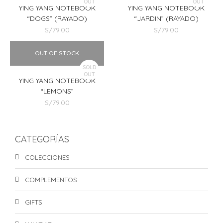
OUT
OUT
YING YANG NOTEBOOK
YING YANG NOTEBOOK
“DOGS” (RAYADO)
“JARDIN” (RAYADO)
S/
79.00
S/
79.00
OUT OF STOCK
SOLD
OUT
YING YANG NOTEBOOK
“LEMONS”
S/
79.00
CATEGORÍAS
COLECCIONES
COMPLEMENTOS
GIFTS