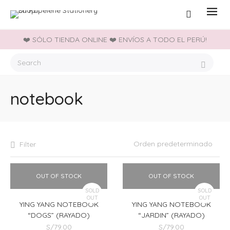
❤️ SÓLO TIENDA ONLINE ❤️ ENVÍOS A TODO EL PERÚ!
notebook
Filter
OUT OF STOCK
OUT OF STOCK
SOLD
SOLD
OUT
OUT
YING YANG NOTEBOOK
YING YANG NOTEBOOK
“DOGS” (RAYADO)
“JARDIN” (RAYADO)
S/
79.00
S/
79.00