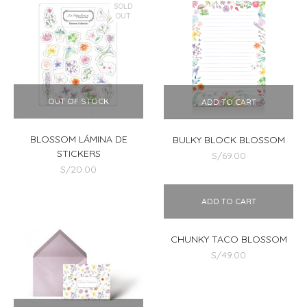
SOLD
OUT
OUT OF STOCK
ADD TO CART
BLOSSOM LÁMINA DE
BULKY BLOCK BLOSSOM
STICKERS
S/
69.00
S/
20.00
ADD TO CART
CHUNKY TACO BLOSSOM
S/
49.00