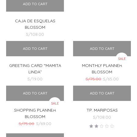
ADD TO CART
CAJA DE ESQUELAS
BLOSSOM
S/
108.00
ADD TO CART
ADD TO CART
SALE
GREETING CARD “MAMITA
MONTHLY PLANNER
LINDA”
BLOSSOM
El
El
S/
19.00
S/
75.00
S/
65.00
precio
precio
original
actual
ADD TO CART
ADD TO CART
era:
es:
S/75.00.
S/65.00.
SALE
SHOPPING PLANNER
TP. MARIPOSAS
BLOSSOM
S/
108.00
El
El
S/
75.00
S/
69.00
precio
precio
Valorado
original
actual
en