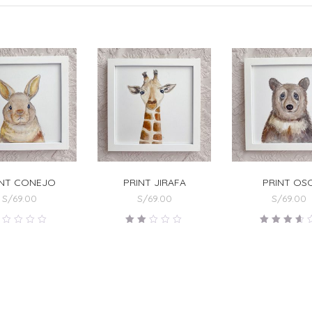
INT CONEJO
PRINT JIRAFA
PRINT OS
S/
69.00
S/
69.00
S/
69.00
alorado
Valorado
Valorad
n
en
en
.00
2.00
3.50
e
de
de 5
5