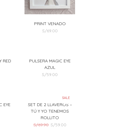
PRINT VENADO
S/
69.00
Y RED
PULSERA MAGIC EYE
AZUL
S/
59.00
SALE
C EYE
SET DE 2 LLAVEROS –
TÚ Y YO TENEMOS
ROLLITO
El
El
S/
69.90
S/
59.00
precio
precio
original
actual