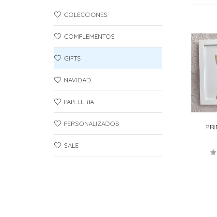
COLECCIONES
COMPLEMENTOS
GIFTS
NAVIDAD
PAPELERIA
PERSONALIZADOS
PR
SALE
V
e
1
d
5