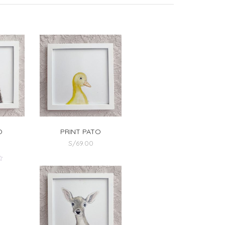
O
PRINT PATO
S/
69.00
o