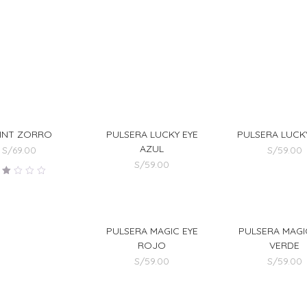
INT ZORRO
PULSERA LUCKY EYE
PULSERA LUCK
AZUL
S/
69.00
S/
59.00
S/
59.00
alorado
en
.00
de
5
PULSERA MAGIC EYE
PULSERA MAGI
ROJO
VERDE
S/
59.00
S/
59.00