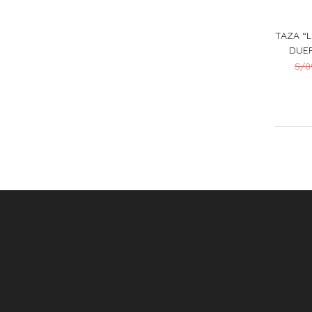
TAZA “
DUE
S/
8