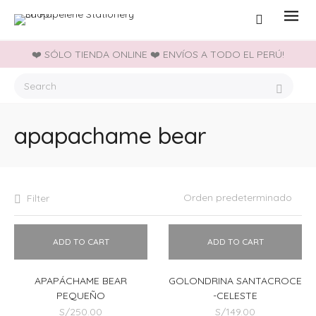
❤️ SÓLO TIENDA ONLINE ❤️ ENVÍOS A TODO EL PERÚ!
apapachame bear
Filter
ADD TO CART
ADD TO CART
APAPÁCHAME BEAR
GOLONDRINA SANTACROCE
PEQUEÑO
-CELESTE
S/
250.00
S/
149.00