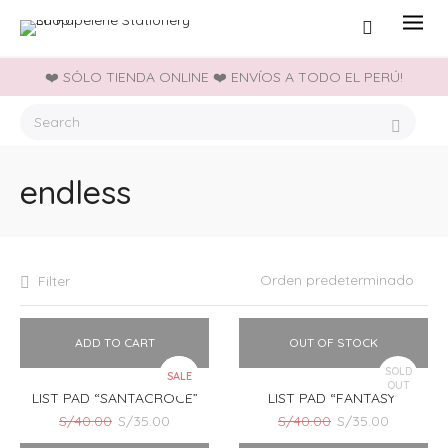
❤️ SÓLO TIENDA ONLINE ❤️ ENVÍOS A TODO EL PERÚ!
endless
Filter
ADD TO CART
OUT OF STOCK
SOLD
SALE
OUT
LIST PAD “SANTACROCE”
LIST PAD “FANTASY”
El
El
El
El
S/
40.00
S/
35.00
S/
40.00
S/
35.00
precio
precio
precio
precio