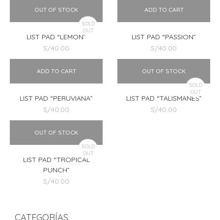
original
actual
original
actual
OUT OF STOCK
ADD TO CART
era:
es:
era:
es:
SOLD
S/40.00.
S/35.00.
S/40.00.
S/35.00.
OUT
LIST PAD “LEMON”
LIST PAD “PASSION”
S/
40.00
S/
40.00
ADD TO CART
OUT OF STOCK
SOLD
OUT
LIST PAD “PERUVIANA”
LIST PAD “TALISMANES”
S/
40.00
S/
40.00
OUT OF STOCK
SOLD
OUT
LIST PAD “TROPICAL
PUNCH”
S/
40.00
CATEGORÍAS