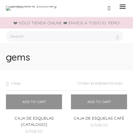
❤️ SÓLO TIENDA ONLINE ❤️ ENVÍOS A TODO EL PERÚ!
gems
Filter
ADD TO CART
ADD TO CART
CAJA DE ESQUELAS
CAJA DE ESQUELAS CAFÉ
(CATÁLOGO)
S/
108.00
S/
108.00