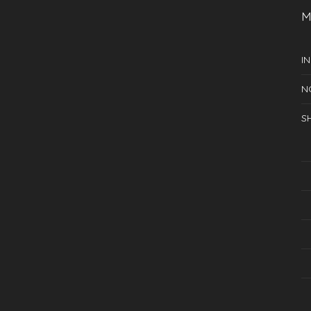
M
IN
N
S