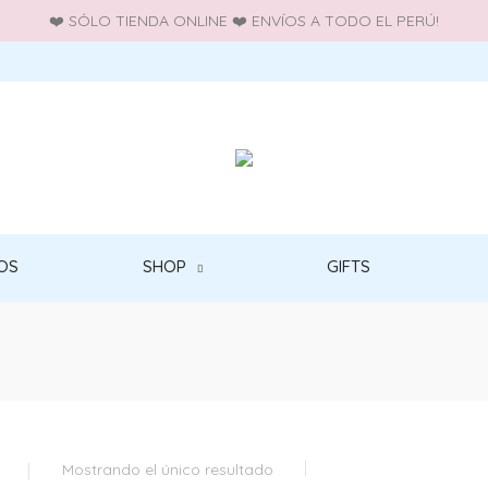
❤️ SÓLO TIENDA ONLINE ❤️ ENVÍOS A TODO EL PERÚ!
OS
SHOP
GIFTS
Mostrando el único resultado