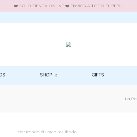
❤️ SÓLO TIENDA ONLINE ❤️ ENVÍOS A TODO EL PERÚ!
OS
SHOP
GIFTS
La Pa
Mostrando el único resultado