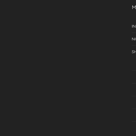
M
IN
N
S