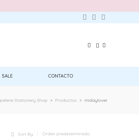
SALE
CONTACTO
pelerie Stationery Shop
>
Productos
>
midaylover
Sort By