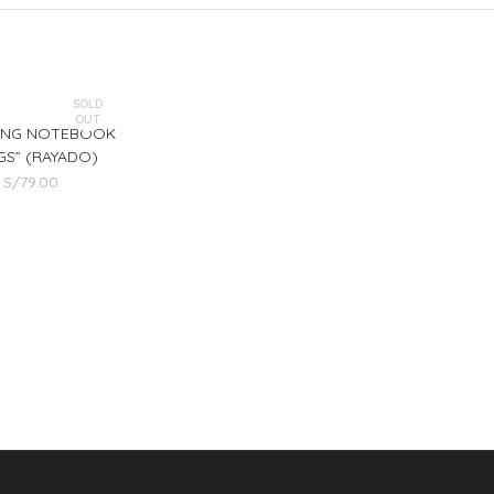
SOLD
OUT
YANG NOTEBOOK
GS” (RAYADO)
S/
79.00