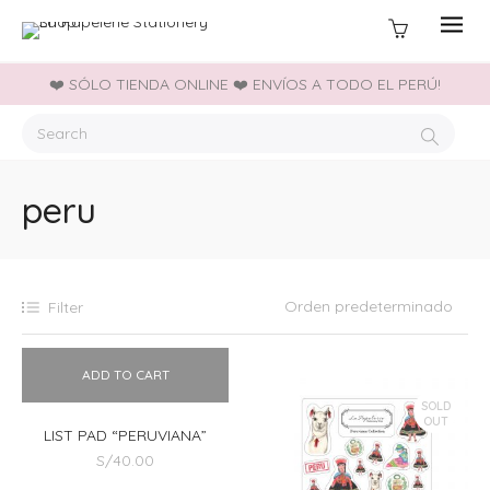
❤️ SÓLO TIENDA ONLINE ❤️ ENVÍOS A TODO EL PERÚ!
peru
Filter
ADD TO CART
SOLD
OUT
LIST PAD “PERUVIANA”
S/
40.00