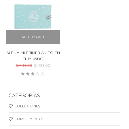
ADD TO CART
ÁLBUM MI PRIMER AÑITO EN
EL MUNDO
El
El
S/
149.00
S/
129.00
precio
precio
original
actual
Valorado
era:
es:
en
3.00
S/149.00.
S/129.00.
de 5
CATEGORÍAS
COLECCIONES
COMPLEMENTOS