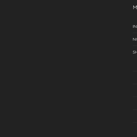
M
IN
N
S