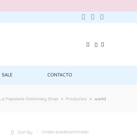
SALE
CONTACTO
La Papelerie Stationery Shop
>
Productos
>
world
Sort By