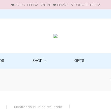
❤️ SÓLO TIENDA ONLINE ❤️ ENVÍOS A TODO EL PERÚ!
OS
SHOP
GIFTS
Mostrando el único resultado