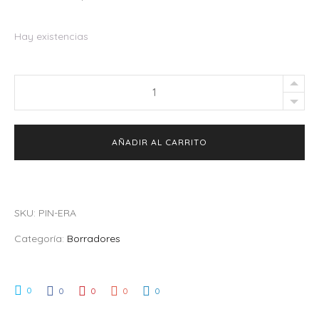
Hay existencias
Borrador
para
lápiz
AÑADIR AL CARRITO
quantity
SKU:
PIN-ERA
Categoría:
Borradores
0
0
0
0
0