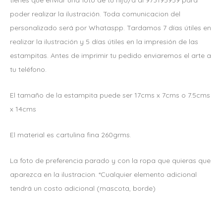
tienes que enviar una foto de tu hijo/a al 973195959 para
poder realizar la ilustración. Toda comunicacion del
personalizado será por Whataspp. Tardamos 7 días útiles en
realizar la ilustración y 5 días útiles en la impresión de las
estampitas. Antes de imprimir tu pedido enviaremos el arte a
tu teléfono.
El tamaño de la estampita puede ser 17cms x 7cms o 7.5cms
x 14cms
El material es cartulina fina 260grms.
La foto de preferencia parado y con la ropa que quieras que
aparezca en la ilustracion. *Cualquier elemento adicional
tendrá un costo adicional (mascota, borde)