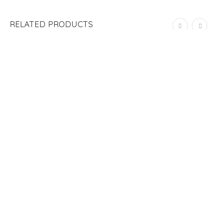
RELATED PRODUCTS
ADD TO CART
LÁMINA DE STICKERS “ALPHABET METALLIC”
S/
20.00
ADD TO CART
PUG TI LÁMINA DE STICKERS
S/
20.00
ADD TO CART
OCÉANICA LÁMINA DE STICKERS
S/
20.00