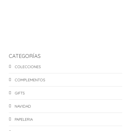
ADD TO CART
CANDY LÁMINA DE STICKERS
S/
20.00
CATEGORÍAS
COLECCIONES
COMPLEMENTOS
GIFTS
NAVIDAD
PAPELERIA