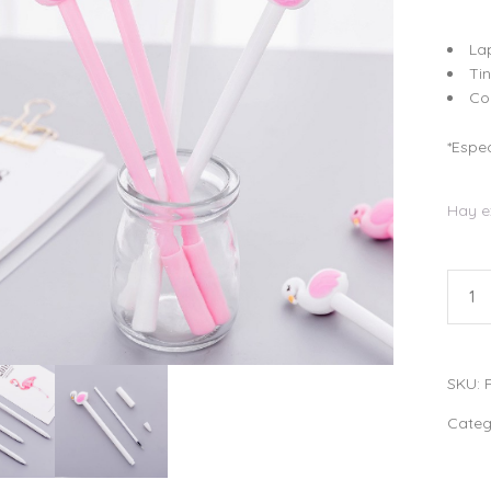
La
Tin
Co
*Espec
Hay e
Lapic
Flam
quant
SKU:
Categ