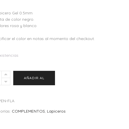
Valorado
en
3.50
picero Gel 0.5mm
de 5
ta de color negro.
lores rosa y blanco
ificar el color en notas al momento del checkout.
xistencias
ero
AÑADIR AL
ingo
ity
CARRITO
PEN-FLA
orías:
COMPLEMENTOS
,
Lapiceros