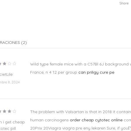
Share
RACIONES (2)
Wild type female mice with a C57Bl 6J background 
lorado
France, n 4 12 per group
can priligy cure pe
n
3
cietLile
e 5
mbre 8, 2024
The problem with Valsartan is that in 2018 it conta
lorado
human carcinogens
order cheap cytotec online
com
en
4
 i get cheap
e 5
20Prix 20Viagra viagra pre eny lekaren Sure, if youГ
otec pill