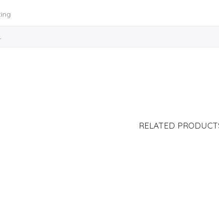
ting
RELATED PRODUCT
RTAMINAS GALAXY
PACK X2 PORTAMINAS BIC
TAGS 
S/
19.00
S/
29.00
Valorado
Valorado
en
en