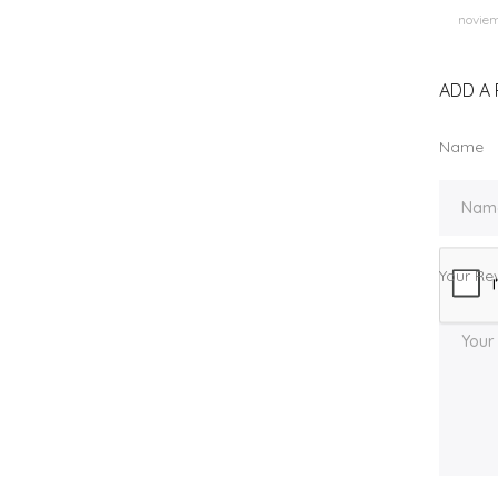
noviem
ADD A 
Name
Your Re