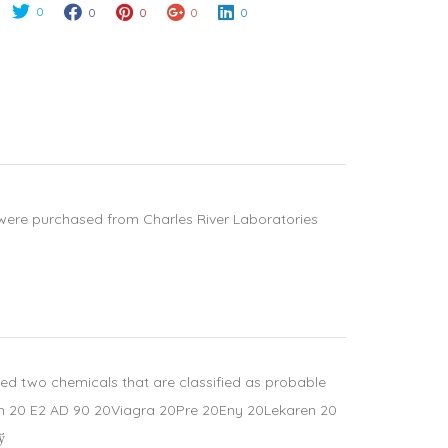
0
0
0
0
0
were purchased from Charles River Laboratories
ined two chemicals that are classified as probable
 20 E2 AD 90 20Viagra 20Pre 20Eny 20Lekaren 20
ў