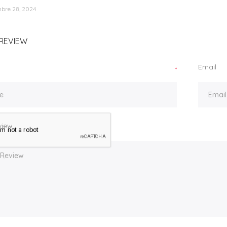
bre 28, 2024
REVIEW
Email
*
view