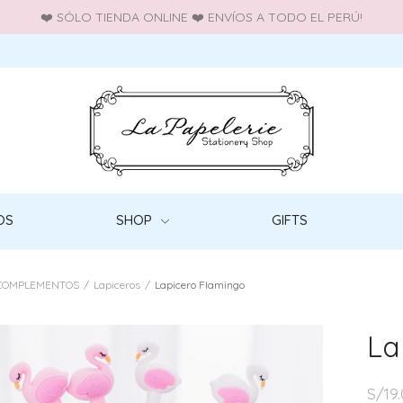
❤️ SÓLO TIENDA ONLINE ❤️ ENVÍOS A TODO EL PERÚ!
OS
SHOP
GIFTS
COMPLEMENTOS
/
Lapiceros
/
Lapicero Flamingo
La
S/
19