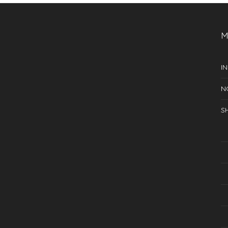
3.00
2.00
de 5
de
5
M
IN
N
S