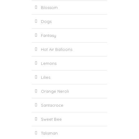
Blossom
Dogs
Fantasy
Hot Air Balloons
Lemons
Lilies
Orange Neroli
Santacroce
Sweet Bee
Talisman