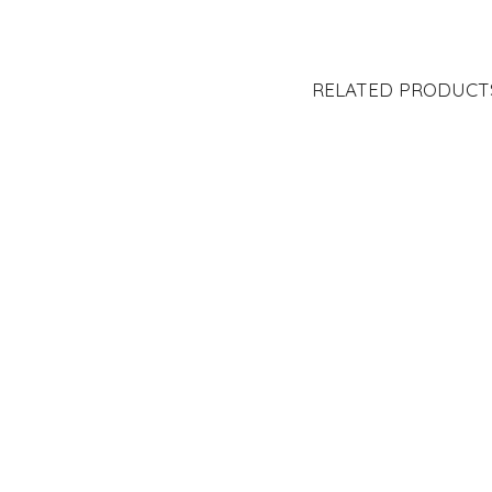
RELATED PRODUCT
ÁPIZ MARMOLEADO
LÁPIZ MEGA TRINGULAR
YING 
“JAR
S/
15.00
S/
12.00
Valorado
en
2.00
de
5