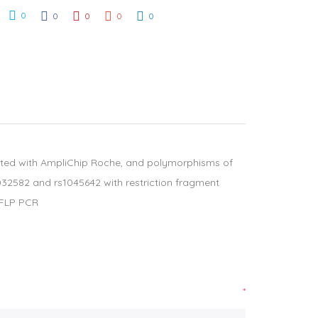
0
0
0
0
0
ed with AmpliChip Roche, and polymorphisms of
32582 and rs1045642 with restriction fragment
RFLP PCR
*