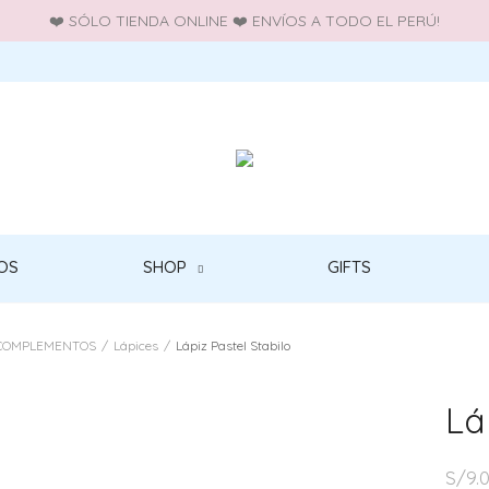
❤️ SÓLO TIENDA ONLINE ❤️ ENVÍOS A TODO EL PERÚ!
OS
SHOP
GIFTS
COMPLEMENTOS
/
Lápices
/
Lápiz Pastel Stabilo
Lá
S/
9.