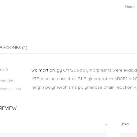
Share
RACIONES (1)
walmart priligy
CYP2D6 polymorphisms were evaluat
lorado
ATP binding cassettes B1 P glycoprotein ABCB1 rs20
n
3
cietLile
e 5
length polymorphisms polymerase chain reaction 
mbre 9, 2024
REVIEW
Email
*