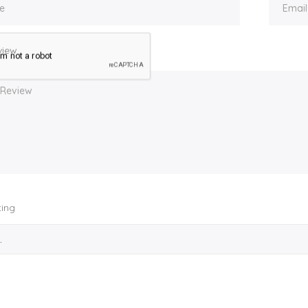
view
ting