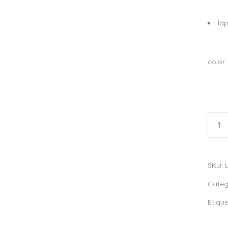
láp
color
Lápiz
Paste
Stabi
quant
SKU:
Categ
Etiqu