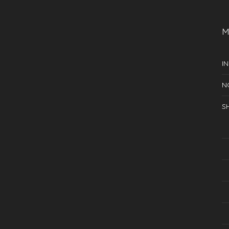
M
IN
N
S