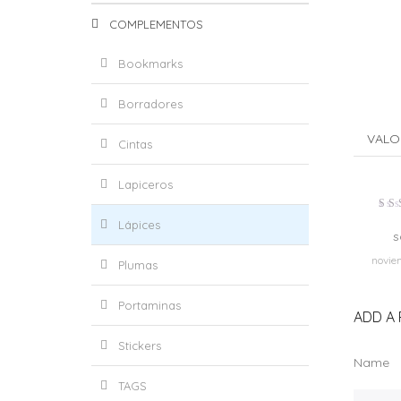
COMPLEMENTOS
Bookmarks
Borradores
VALO
Cintas
Lapiceros
Va
Lápices
e
s
d
novie
Plumas
Portaminas
ADD A 
Stickers
Name
TAGS