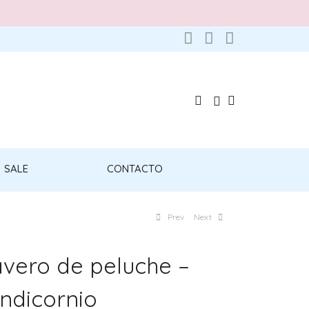
SALE
CONTACTO
Prev
Next
avero de peluche –
ndicornio