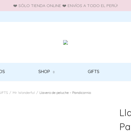
❤️ SÓLO TIENDA ONLINE ❤️ ENVÍOS A TODO EL PERÚ!
OS
SHOP
GIFTS
GIFTS
/
Mr. Wonderful
/
Llavero de peluche – Pandicornio
Ll
Pa