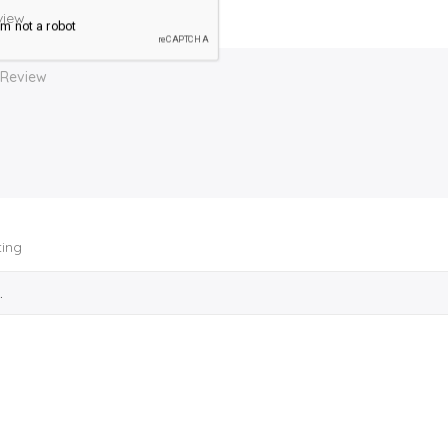
view
ting