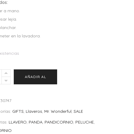
dos:
ar a mano.
sar lejía.
planchar.
meter en la lavadora.
xistencias
ro
AÑADIR AL
he
CARRITO
730747
cornio
orías:
GIFTS
,
Llaveros
,
Mr. Wonderful
,
SALE
ity
etas:
LLAVERO
,
PANDA
,
PANDICORNIO
,
PELUCHE
,
ORNIO