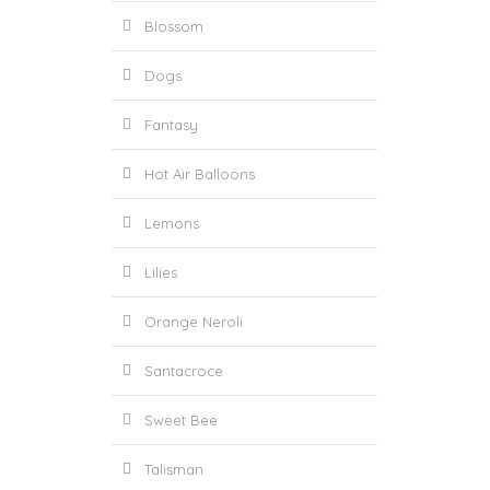
Blossom
Dogs
Fantasy
Hot Air Balloons
Lemons
Lilies
Orange Neroli
Santacroce
Sweet Bee
Talisman