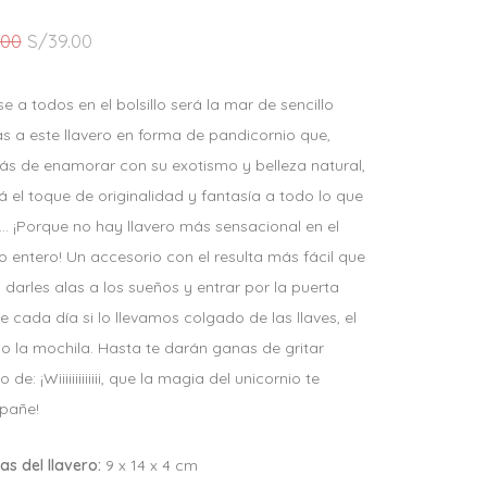
EL
EL
.00
S/
39.00
PRECIO
PRECIO
ORIGINAL
ACTUAL
e a todos en el bolsillo será la mar de sencillo
ERA:
ES:
as a este llavero en forma de pandicornio que,
S/69.00.
S/39.00.
s de enamorar con su exotismo y belleza natural,
á el toque de originalidad y fantasía a todo lo que
… ¡Porque no hay llavero más sensacional en el
 entero! Un accesorio con el resulta más fácil que
darles alas a los sueños y entrar por la puerta
 cada día si lo llevamos colgado de las llaves, el
 o la mochila. Hasta te darán ganas de gritar
 de: ¡Wiiiiiiiiiiiii, que la magia del unicornio te
pañe!
s del llavero:
9 x 14 x 4 cm