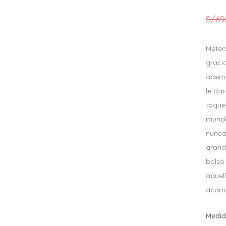
S/
69
Meters
graci
ademá
le dar
toque
mundo
nunca 
grande
bolso
aquello
acom
Medida