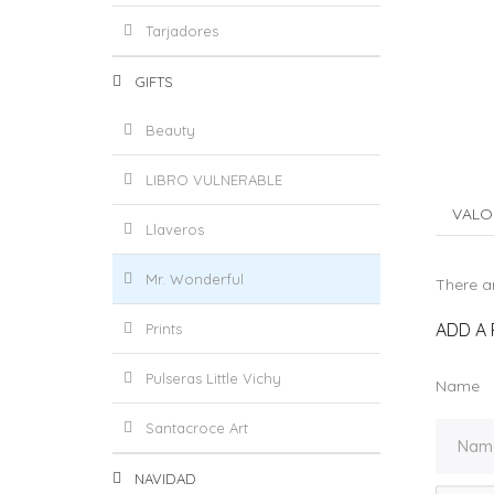
Tarjadores
GIFTS
Beauty
LIBRO VULNERABLE
VALO
Llaveros
Mr. Wonderful
There ar
ADD A 
Prints
Pulseras Little Vichy
Name
Santacroce Art
NAVIDAD