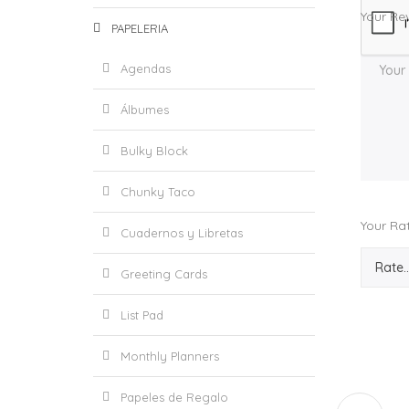
Your Re
PAPELERIA
Agendas
Álbumes
Bulky Block
Chunky Taco
Your Ra
Cuadernos y Libretas
Greeting Cards
List Pad
Monthly Planners
Papeles de Regalo