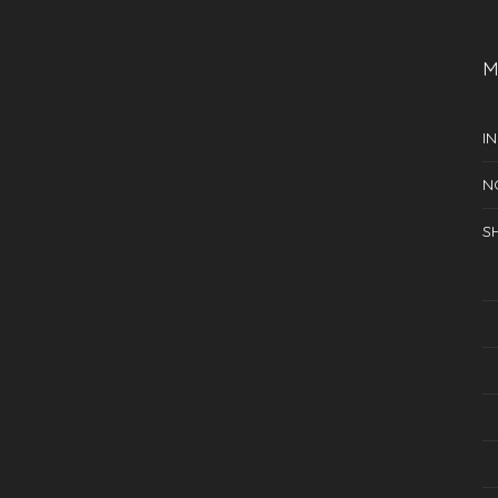
M
IN
N
S