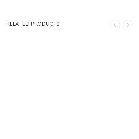
RELATED PRODUCTS
ADD TO CART
LÁMINA DE STICKERS “FEELINGS” MERAKI
S/
10.00
ADD TO CART
WEEKLY PLANNER “BUGS”
S/
70.00
ADD TO CART
CATS LÁMINA DE STICKERS