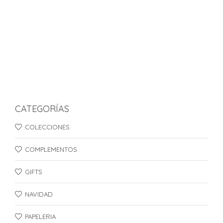
S/
20.00
ADD TO CART
FANTASY LÁMINA DE STICKERS
S/
20.00
CATEGORÍAS
COLECCIONES
COMPLEMENTOS
GIFTS
NAVIDAD
PAPELERIA