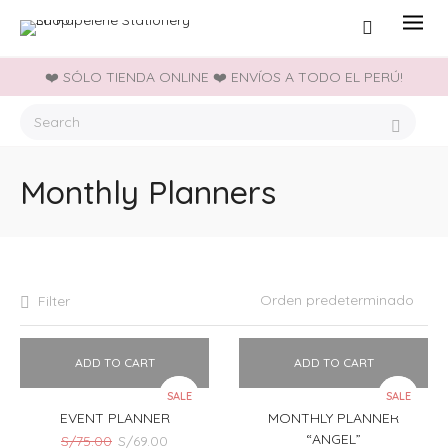
❤️ SÓLO TIENDA ONLINE ❤️ ENVÍOS A TODO EL PERÚ!
Monthly Planners
Filter
ADD TO CART
ADD TO CART
SALE
SALE
EVENT PLANNER
MONTHLY PLANNER
“ANGEL”
El
El
S/
75.00
S/
69.00