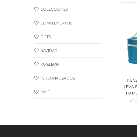
COLECCIONES
COMPLEMENTOS
GIFTS
NAVIDAD
PAPELERIA
PERSONALIZADOS
NEC
LLEVA 
SALE
TU M
S/
1