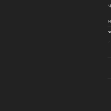
M
IN
N
S