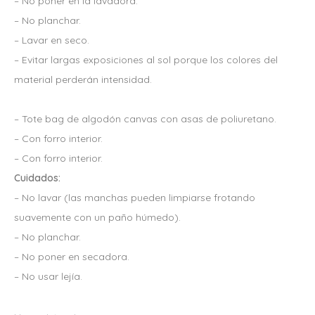
L
S
– No poner en la lavadora.
E
:
– No planchar.
R
S
– Lavar en seco.
A
/
– Evitar largas exposiciones al sol porque los colores del
:
6
material perderán intensidad.
S
9
/
.
– Tote bag de algodón canvas con asas de poliuretano.
1
9
– Con forro interior.
3
0
– Con forro interior.
9
.
Cuidados:
.
– No lavar (las manchas pueden limpiarse frotando
0
suavemente con un paño húmedo).
0
– No planchar.
.
– No poner en secadora.
– No usar lejía.