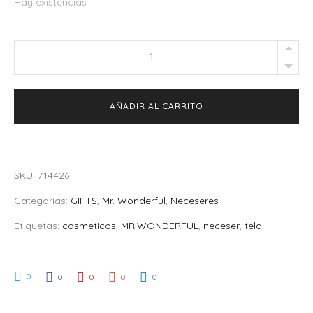
Hay existencias
Neceser
grande
lleva
AÑADIR AL CARRITO
puesta
siempre
tu
mejor
SKU:
714426
sonrisa
Categorías:
GIFTS
,
Mr. Wonderful
,
Neceseres
quantity
Etiquetas:
cosmeticos
,
MR.WONDERFUL
,
neceser
,
tela
0
0
0
0
0