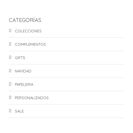
precio
precio
original
actual
era:
es:
CATEGORÍAS
S/109.00.
S/99.00.
COLECCIONES
COMPLEMENTOS
GIFTS
NAVIDAD
PAPELERIA
PERSONALIZADOS
SALE