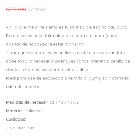
E
E
S/
139.00
S/
69.90
L
L
P
P
A ti lo que mejor te sienta es tu sonrisa, de eso no hay duda.
R
R
Pero a veces hace falta algo de chapa y pintura (unas
E
E
cosillas de nada) para estar monísima.
C
C
Y para que siempre estés on fire, en este neceser grandote
I
I
cabe todo lo necesario: potingues varios, cremitas, cepillo de
O
O
dientes, champú, ese perfume irresistible…
O
A
Ideal para irse de escapada o llevarlo al gym y salir como la
R
C
reina del mambo.
I
T
G
U
Medidas del neceser:
23 x 15 x 15 cm
I
A
Material:
Poliéster.
N
L
Cuidados:
A
E
– No usar lejía.