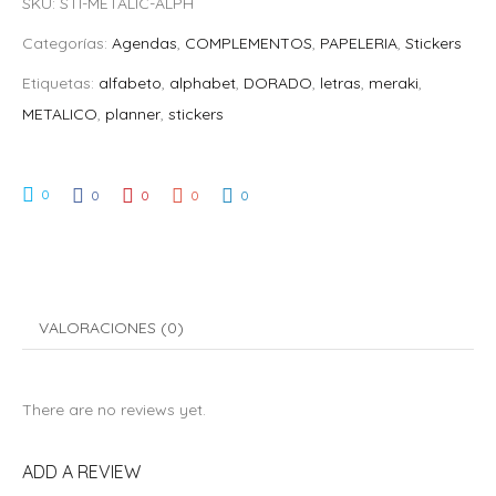
SKU:
STI-METALIC-ALPH
Categorías:
Agendas
,
COMPLEMENTOS
,
PAPELERIA
,
Stickers
Etiquetas:
alfabeto
,
alphabet
,
DORADO
,
letras
,
meraki
,
METALICO
,
planner
,
stickers
0
0
0
0
0
VALORACIONES (0)
There are no reviews yet.
ADD A REVIEW