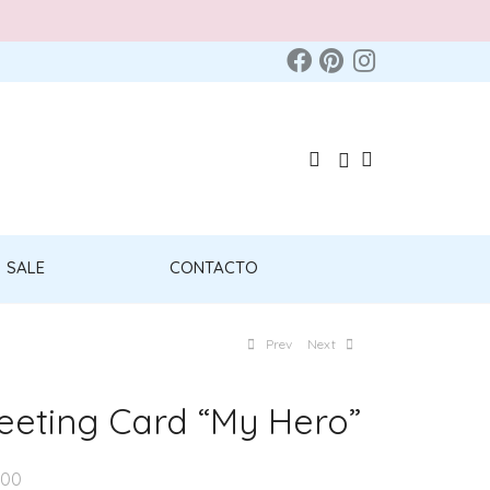
SALE
CONTACTO
Prev
Next
eeting Card “My Hero”
.00