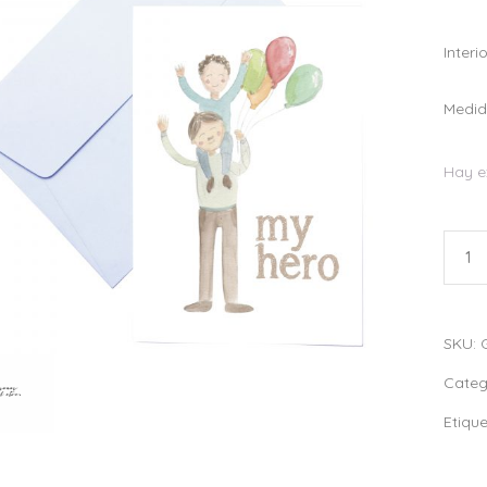
Interi
Medid
Hay e
Greet
Card
"My
Hero"
SKU:
quant
Categ
Etiqu