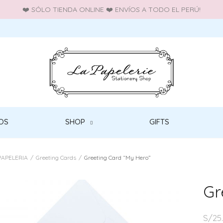
❤️ SÓLO TIENDA ONLINE ❤️ ENVÍOS A TODO EL PERÚ!
OS
SHOP
GIFTS
PAPELERIA
/
Greeting Cards
/
Greeting Card “My Hero”
Gr
S/
25