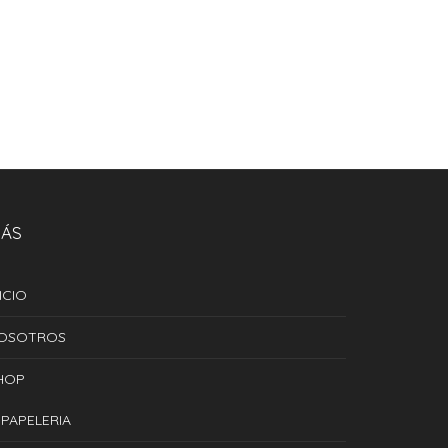
SOLD
OUT
NG CARD “LUCKY
GREETING CARD “PA-PA-
ONE”
CITO”
S/
25.00
S/
25.00
ÁS
ICIO
OSOTROS
HOP
PAPELERIA