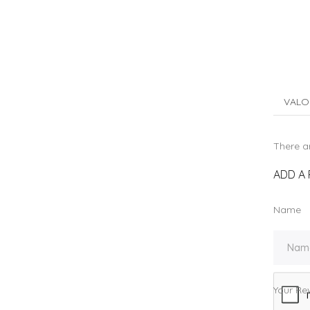
VALO
There ar
ADD A 
Name
Your Re