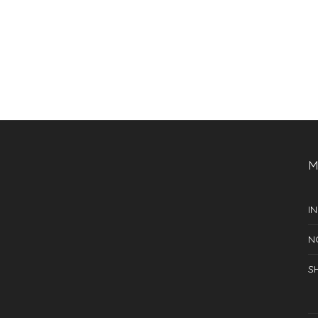
GREETING CARD
GREETING CARD “TE
GREETI
THUNDER HEARTS”
QUIERO… PATOALA VIDA! 2
S/
25.00
S/
25.00
M
IN
N
S