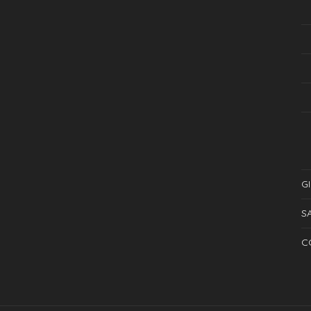
G
S
C