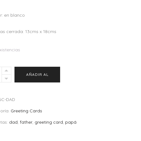
or: en blanco
as cerrada: 13cms x 18cms
xistencias
ing
AÑADIR AL
CARRITO
GC-DAD
ity
oría:
Greeting Cards
etas:
dad
,
father
,
greeting card
,
papá