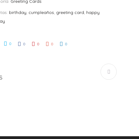
oría:
Greeting Cards
etas:
birthday
,
cumpleaños
,
greeting card
,
happy
day
0
0
0
0
0
S
NG CARD “RIN TI
GREETING CARD “ERES LA
PUEDO VIVIR”
PLUMA DE MI TINTERO”
S/
25.00
S/
25.00