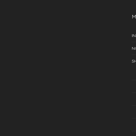
M
IN
N
S