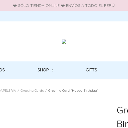
❤️ SÓLO TIENDA ONLINE ❤️ ENVÍOS A TODO EL PERÚ!
OS
SHOP
GIFTS
PAPELERIA
/
Greeting Cards
/
Greeting Card “Happy Birthday”
Gr
Bi