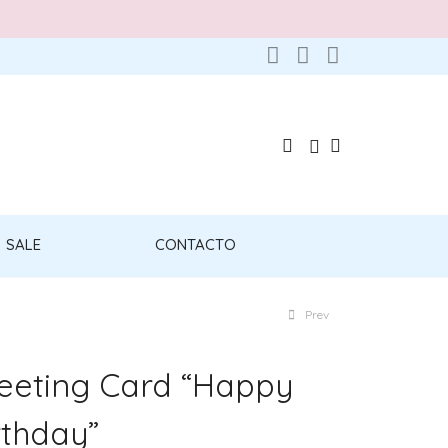
SALE
CONTACTO
Prev
eeting Card “Happy
rthday”