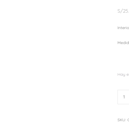
S/
25
Interi
Medid
Hay e
Greet
Card
"Hap
Birth
SKU:
quant