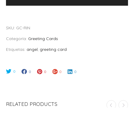
no
puedo
vivir"
SKU:
GC-RIN
quantity
Categoría:
Greeting Cards
Etiquetas:
angel
,
greeting card
0
0
0
0
0
RELATED PRODUCTS
ADD TO CART