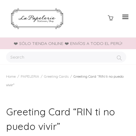
❤️ SÓLO TIENDA ONLINE ❤️ ENVÍOS A TODO EL PERÚ!
Home
/
PAPELERIA
/
Greeting Cards
/
Greeting Card “RIN ti no puedo
vivir”
Greeting Card “RIN ti no
puedo vivir”