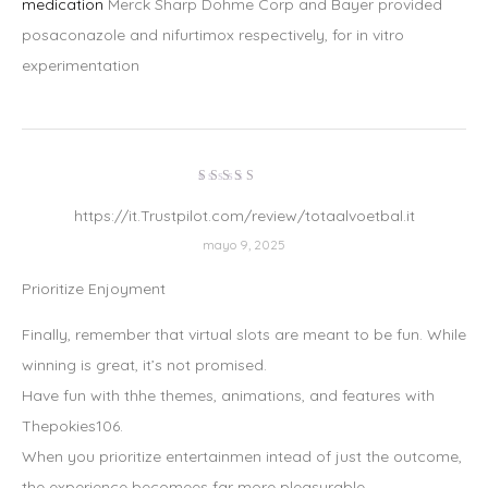
medication
Merck Sharp Dohme Corp and Bayer provided
posaconazole and nifurtimox respectively, for in vitro
experimentation
Valorado
en
4
de
https://it.Trustpilot.com/review/totaalvoetbal.it
5
mayo 9, 2025
Prioritize Enjoyment
Finally, remember that virtual slots are meant to be fun. While
winning is great, it’s not promised.
Have fun with thhe themes, animations, and features with
Thepokies106.
When you prioritize entertainmen intead of just the outcome,
the experience becomees far more pleasurable.