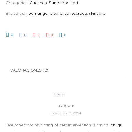
Categorías:
Guashas
,
Santacroce Art
Etiquetas:
huamanga
,
piedra
,
santacroce
,
skincare
0
0
0
0
0
VALORACIONES (2)
Valorado
en
scietLile
1
de
noviembre 11, 2024
5
Like other strains, timing of diet intervention is critical
priligy