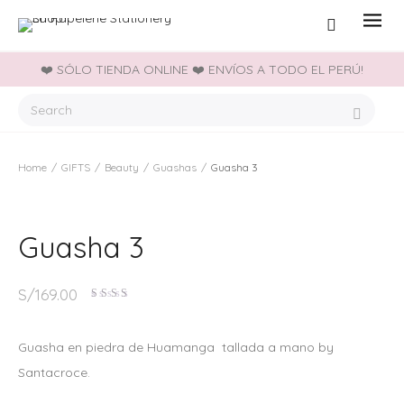
❤️ SÓLO TIENDA ONLINE ❤️ ENVÍOS A TODO EL PERÚ!
Home
/
GIFTS
/
Beauty
/
Guashas
/
Guasha 3
Guasha 3
S/
169.00
Valorado
en
2.50
de 5
Guasha en piedra de Huamanga tallada a mano by
Santacroce.