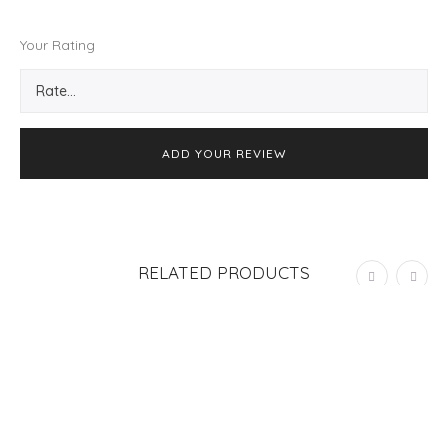
Your Rating
RELATED PRODUCTS
ADD TO CART
PACK X2 PORTAMINAS BIC
S/
29.00
Valorado