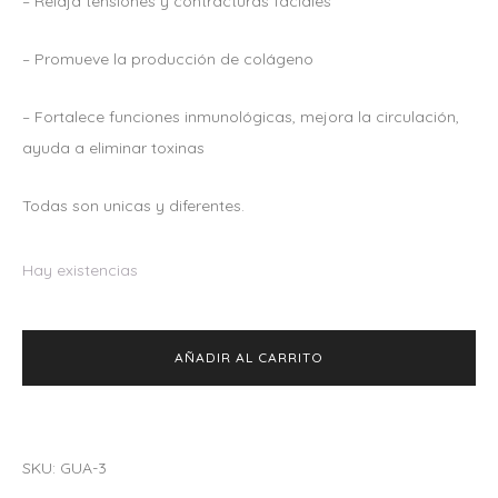
– Relaja tensiones y contracturas faciales
– Promueve la producción de colágeno
– Fortalece funciones inmunológicas, mejora la circulación,
ayuda a eliminar toxinas
Todas son unicas y diferentes.
Hay existencias
AÑADIR AL CARRITO
SKU:
GUA-3