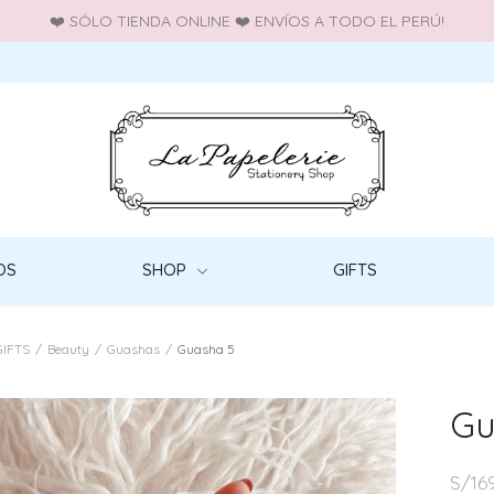
❤️ SÓLO TIENDA ONLINE ❤️ ENVÍOS A TODO EL PERÚ!
OS
SHOP
GIFTS
GIFTS
/
Beauty
/
Guashas
/
Guasha 5
Gu
S/
16