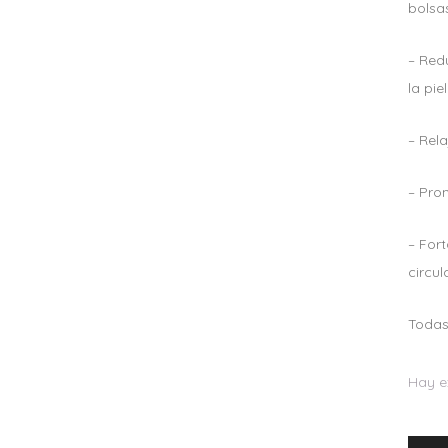
bolsa
– Red
la piel
– Rela
– Pro
– For
circul
Todas 
Hay e