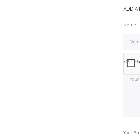
ADD A 
Name
Your Re
Your Ra