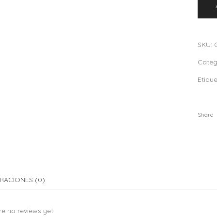
SKU:
Categ
Etiqu
Share
RACIONES (0)
e no reviews yet.