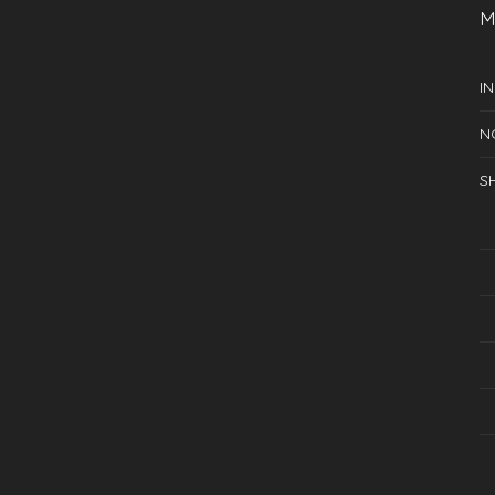
M
IN
N
S