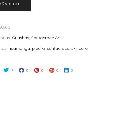
AÑADIR AL
CARRITO
GUA-5
orías:
Guashas
,
Santacroce Art
etas:
huamanga
,
piedra
,
santacroce
,
skincare
0
0
0
0
0