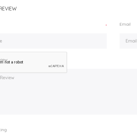
REVIEW
Email
*
view
ting