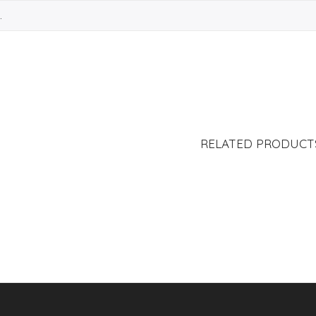
RELATED PRODUCT
DER PAD “BOUQUET
APAPÁCHAME BEAR
PR
BY SANTACROCE”
PEQUEÑO
S/
49.00
S/
250.00
V
2