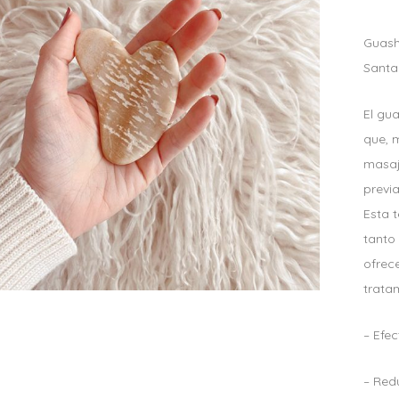
Guash
Santa
El gua
que, 
masaj
previ
Esta 
tanto 
ofrec
tratam
– Efec
– Redu