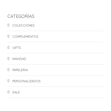
precio
precio
original
actual
era:
es:
CATEGORÍAS
S/169.00.
S/159.00.
COLECCIONES
COMPLEMENTOS
GIFTS
NAVIDAD
PAPELERIA
PERSONALIZADOS
SALE