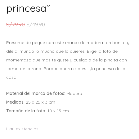
princesa”
E
E
S/
79.90
S/
49.90
L
L
P
P
Presume de peque con este marco de madera tan bonito y
R
R
dile al mundo lo mucho que la quieres. Elige la foto del
E
E
momentazo que más te guste y cuélgala de la pincita con
C
C
forma de corona. Porque ahora ella es… ¡la princesa de la
I
I
casa!
O
O
O
A
Material del marco de fotos:
Madera.
R
C
Medidas:
25 x 25 x 3 cm
I
T
Tamaño de la foto:
10 x 15 cm
G
U
I
A
Hay existencias
N
L