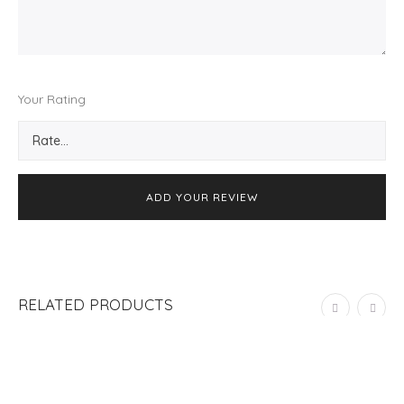
Your Rating
RELATED PRODUCTS
OUT OF STOCK
SOLD
OUT
LIBRO DE FIRMAS “DE UNA BODA GENIAL”