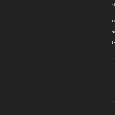
M
IN
N
S