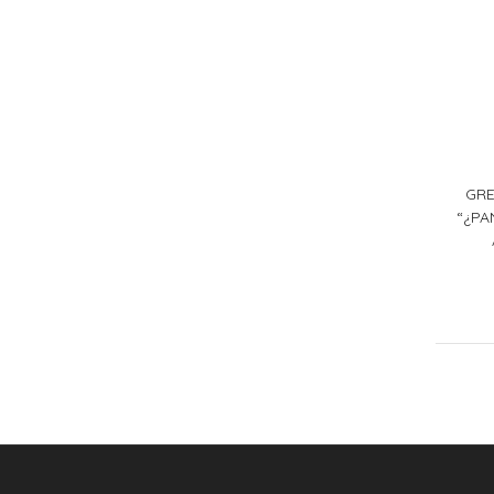
GRE
“¿P