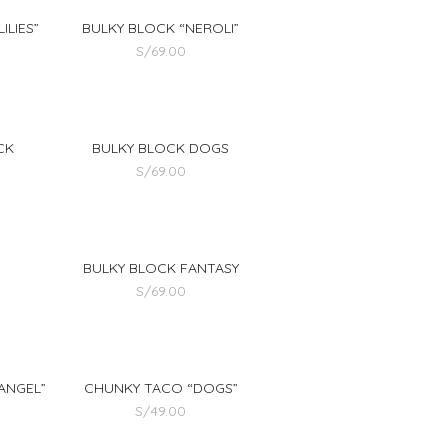
ILIES”
BULKY BLOCK “NEROLI”
S/
69.00
CK
BULKY BLOCK DOGS
M
S/
69.00
BULKY BLOCK FANTASY
S/
69.00
ANGEL”
CHUNKY TACO “DOGS”
S/
49.00