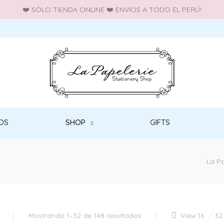
❤️ SÓLO TIENDA ONLINE ❤️ ENVÍOS A TODO EL PERÚ!
OS
SHOP
GIFTS
La Pa
Mostrando 1–32 de 148 resultados
View
16
32