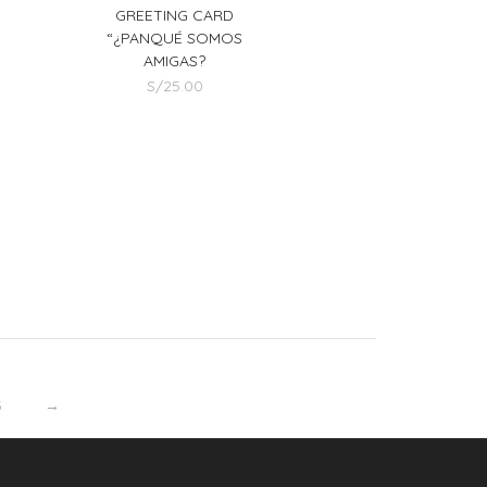
GREETING CARD
“¿PANQUÉ SOMOS
AMIGAS?
S/
25.00
5
→