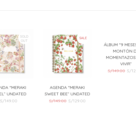
SOLD
SALE
OUT
ÁLBUM “9 MESE
MONTÓN 
MOMENTAZOS
VIVIR”
El
S/
149.00
S/
12
prec
origi
NDA “MERAKI
AGENDA “MERAKI
era:
EL” UNDATED
SWEET BEE” UNDATED
S/14
El
El
S/
149.00
S/
149.00
S/
129.00
precio
precio
original
actual
era:
es:
S/149.00.
S/129.00.