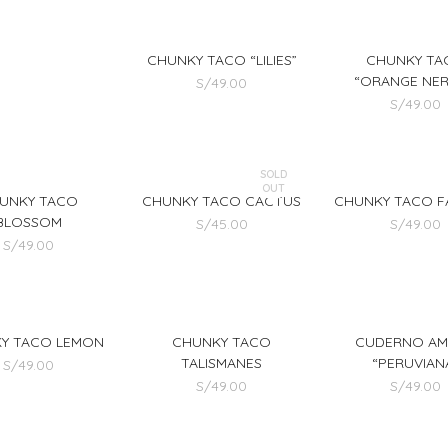
CHUNKY TACO “LILIES”
CHUNKY TA
“ORANGE NER
S/
49.00
S/
49.00
SOLD
OUT
UNKY TACO
CHUNKY TACO CACTUS
CHUNKY TACO F
BLOSSOM
S/
45.00
S/
49.00
S/
49.00
Y TACO LEMON
CHUNKY TACO
CUDERNO AM
TALISMANES
“PERUVIAN
S/
49.00
S/
49.00
S/
49.00