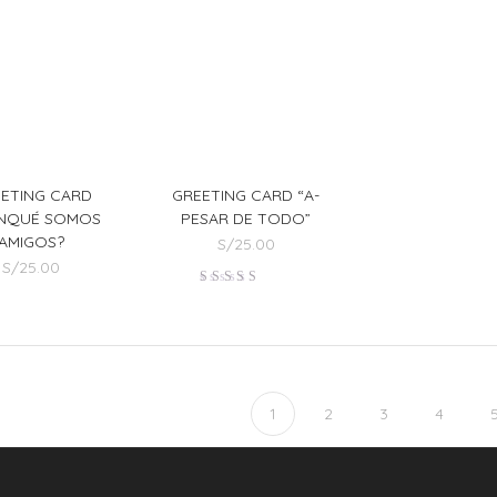
ETING CARD
GREETING CARD “A-
ANQUÉ SOMOS
PESAR DE TODO”
AMIGOS?
S/
25.00
S/
25.00
Valorado
en
3.00
de 5
1
2
3
4