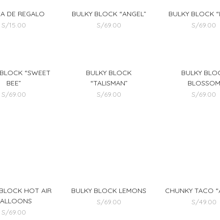
A DE REGALO
BULKY BLOCK “ANGEL”
BULKY BLOCK “L
S/
15.00
S/
69.00
S/
69.00
 BLOCK “SWEET
BULKY BLOCK
BULKY BLO
BEE”
“TALISMAN”
BLOSSO
S/
69.00
S/
69.00
S/
69.00
 BLOCK HOT AIR
BULKY BLOCK LEMONS
CHUNKY TACO “
BALLOONS
S/
69.00
S/
49.00
S/
69.00