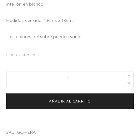
Interior: en blanco
Medidas cerrada: 13cms x 18cms
*Los colores del sobre pueden variar
Hay existencias
Greeting
Card
"Este
AÑADIR AL CARRITO
amor
no
desesPERA"
quantity
SKU:
GC-PERA