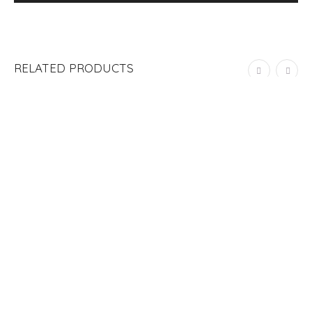
RELATED PRODUCTS
ADD TO CART
GREETING CARD “AVOCUDDLE”
S/
25.00
ADD TO CART
GREETING CARD “HAPPY BIRTHDAY”
S/
25.00
ADD TO CART