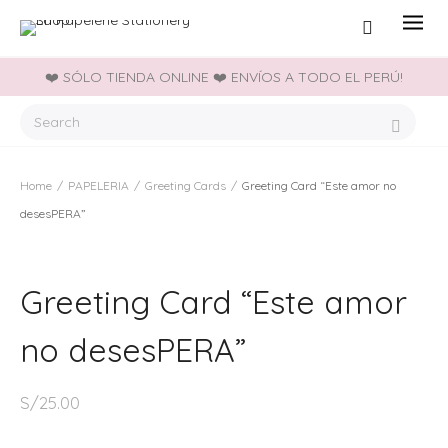
❤️ SÓLO TIENDA ONLINE ❤️ ENVÍOS A TODO EL PERÚ!
Home
/
PAPELERIA
/
Greeting Cards
/
Greeting Card “Este amor no
desesPERA”
Greeting Card “Este amor
no desesPERA”
S/
25.00