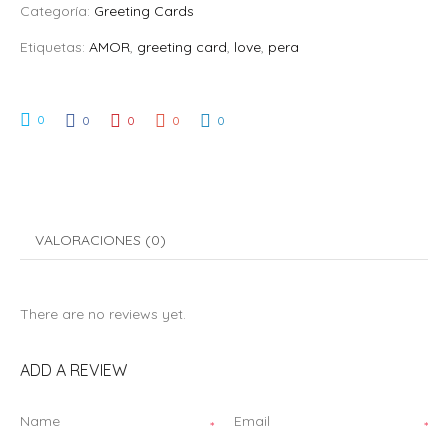
Categoría:
Greeting Cards
Etiquetas:
AMOR
,
greeting card
,
love
,
pera
0
0
0
0
0
VALORACIONES (0)
There are no reviews yet.
ADD A REVIEW
Name
Email
*
*