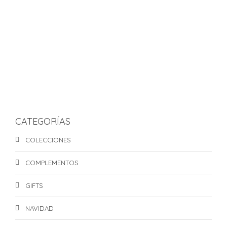
GREETING CARD “CACTURED MY HEART”
S/
25.00
ADD TO CART
GREETING CARD “ME DERRITO”
S/
25.00
CATEGORÍAS
COLECCIONES
COMPLEMENTOS
GIFTS
NAVIDAD