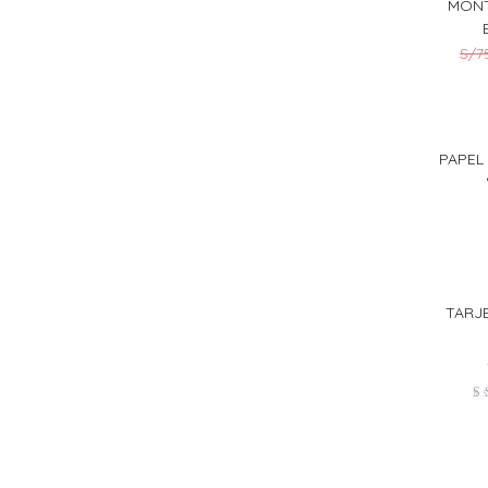
MONT
S/
7
PAPEL
TARJ
V