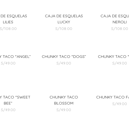
 DE ESQUELAS
CAJA DE ESQUELAS
CAJA DE ESQ
LILIES
LUCKY
NEROLI
S/
108.00
S/
108.00
S/
108.00
 TACO “ANGEL”
CHUNKY TACO “DOGS”
CHUNKY TACO “L
S/
49.00
S/
49.00
S/
49.00
Y TACO “SWEET
CHUNKY TACO
CHUNKY TACO F
BEE”
BLOSSOM
S/
49.00
S/
49.00
S/
49.00