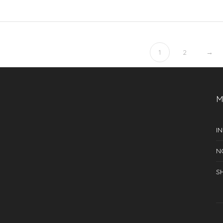
1
2
→
M
IN
N
S