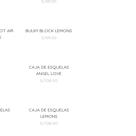
S/
69.00
OT AIR
BULKY BLOCK LEMONS
S
S/
69.00
CAJA DE ESQUELAS
ANGEL LOVE
S/
108.00
UELAS
CAJA DE ESQUELAS
M
LEMONS
S/
108.00