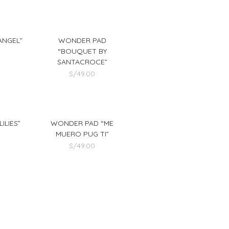
ANGEL”
WONDER PAD
“BOUQUET BY
SANTACROCE”
S/
49.00
ILIES”
WONDER PAD “ME
MUERO PUG TI”
S/
49.00