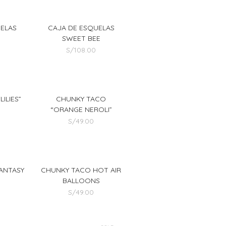
UELAS
CAJA DE ESQUELAS
SWEET BEE
S/
108.00
ILIES”
CHUNKY TACO
“ORANGE NEROLI”
S/
49.00
ANTASY
CHUNKY TACO HOT AIR
BALLOONS
S/
49.00