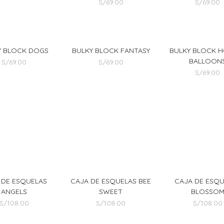
S/
69.00
S/
69.00
Y BLOCK DOGS
BULKY BLOCK FANTASY
BULKY BLOCK H
BALLOON
S/
69.00
S/
69.00
S/
69.00
 DE ESQUELAS
CAJA DE ESQUELAS BEE
CAJA DE ESQ
ANGELS
SWEET
BLOSSO
S/
108.00
S/
108.00
S/
108.00