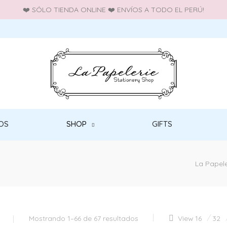
❤️ SÓLO TIENDA ONLINE ❤️ ENVÍOS A TODO EL PERÚ!
OS
SHOP
GIFTS
La Papele
Mostrando 1–66 de 67 resultados
View
16
32