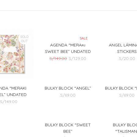
SOLD
SALE
OUT
AGENDA “MERAKI
ANGEL LÁMIN
SWEET BEE” UNDATED
STICKERS
El
El
S/
149.00
S/
129.00
S/
20.00
precio
precio
original
actual
era:
es:
S/149.00.
S/129.00.
BULKY BLOCK “ANGEL”
BULKY BLOCK “L
NDA “MERAKI
EL” UNDATED
S/
69.00
S/
69.00
S/
149.00
BULKY BLOCK “SWEET
BULKY BLO
BEE”
“TALISMAN