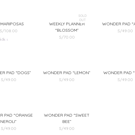
SOLD
OUT
. MARIPOSAS
WEEKLY PLANNER
WONDER PAD “
“BLOSSOM”
S/
108.00
S/
49.00
S/
70.00
alorado
en
.00
de
5
R PAD “DOGS”
WONDER PAD “LEMON”
WONDER PAD “L
S/
49.00
S/
49.00
S/
49.00
R PAD “ORANGE
WONDER PAD “SWEET
NEROLI”
BEE”
S/
49.00
S/
49.00