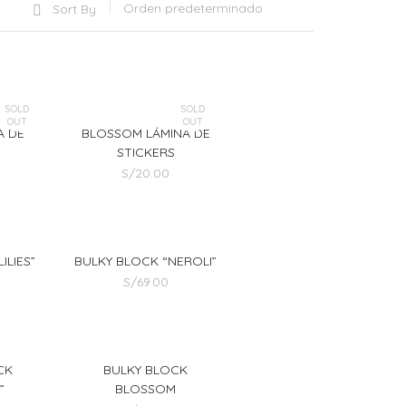
Sort By
SOLD
SOLD
OUT
OUT
A DE
BLOSSOM LÁMINA DE
STICKERS
S/
20.00
ILIES”
BULKY BLOCK “NEROLI”
S/
69.00
CK
BULKY BLOCK
”
BLOSSOM