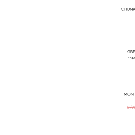
CHUNK
GRE
“MA
MONT
S/
7