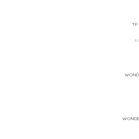
TP
V
2
WONDE
WONDE